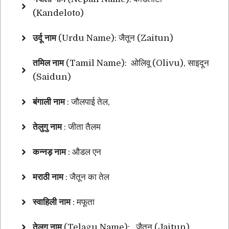
(Kandeloto)
उर्दू नाम
(Urdu Name): जैतून (Zaitun)
तमिल नाम
(Tamil Name): ओलिवू (Olivu), साइदून
(Saidun)
बंगाली
नाम
: जौलपाई तेल,
तेलुगु
नाम
: जीता तैलम
कन्नड़
नाम
: औडल एन
मराठी
नाम
: जैतून का तेल
स्वाहिली
नाम
: मफूता
तेलगु नाम
(Telagu Name): जैतून (Jaitun)