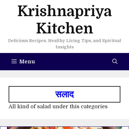
Skip
Krishnapriya
to
content
Kitchen
Delicious Recipes, Healthy Living Tips, and Spiritual
Insights
Menu
सलाद
All kind of salad under this categories