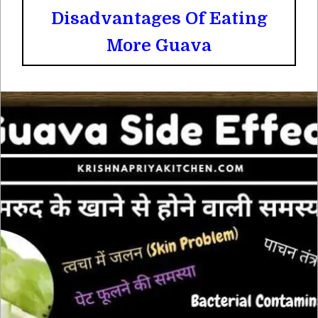
Disadvantages Of Eating
More Guava