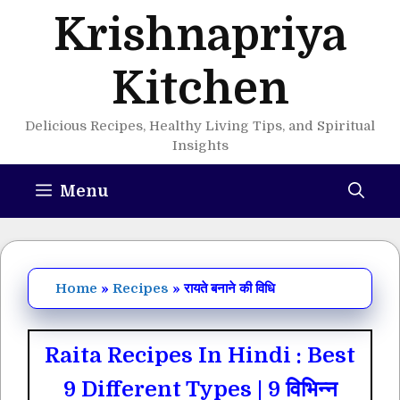
Skip
Krishnapriya
to
content
Kitchen
Delicious Recipes, Healthy Living Tips, and Spiritual
Insights
Menu
Home
»
Recipes
»
रायते बनाने की विधि
Raita Recipes In Hindi : Best
9 Different Types | 9 विभिन्न