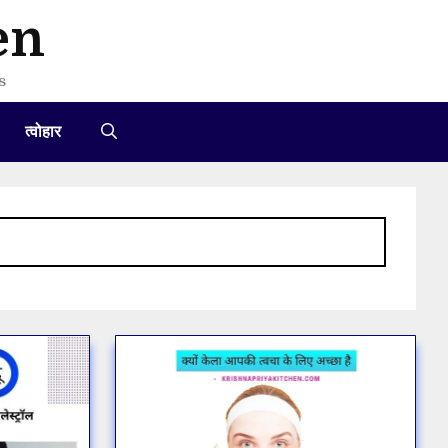
en
s
त्वोहार