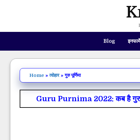
Skip
K
to
content
Blog
इनफार्
Home
»
त्वोहार
»
गुरु पूर्णिमा
Guru Purnima 2022: कब है गुरु पूर्णि