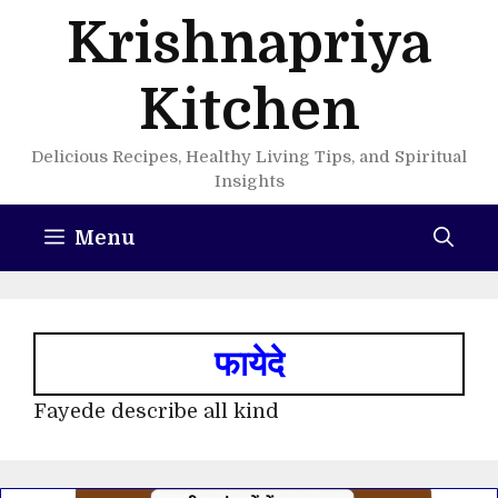
Skip
Krishnapriya
to
content
Kitchen
Delicious Recipes, Healthy Living Tips, and Spiritual
Insights
Menu
फायेदे
Fayede describe all kind