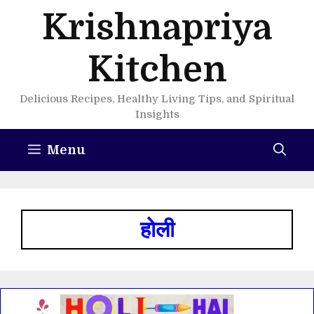
Skip
Krishnapriya
to
content
Kitchen
Delicious Recipes, Healthy Living Tips, and Spiritual
Insights
Menu
होली