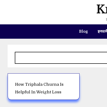
Skip
K
to
content
Blog
इनफार्
How Triphala Churna Is
Helpful In Weight Loss