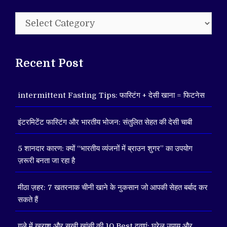
Categories
Recent Post
intermittent Fasting Tips: फास्टिंग + देसी खाना = फिटनेस
इंटरमिटेंट फास्टिंग और भारतीय भोजन: संतुलित सेहत की देसी चाबी
5 शानदार कारण: क्यों “भारतीय व्यंजनों में ब्राउन शुगर” का उपयोग
ज़रूरी बनता जा रहा है
मीठा ज़हर: 7 खतरनाक चीनी खाने के नुकसान जो आपकी सेहत बर्बाद कर
सकते हैं
गले में खराश और सूखी खांसी की 10 Best दवाएं: घरेलू उपाय और