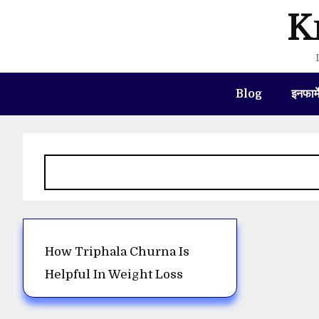
Skip
K
to
content
Blog
इनफार्
How Triphala Churna Is
Helpful In Weight Loss