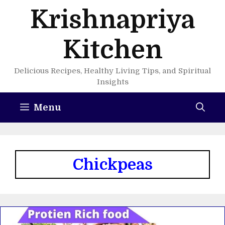
Skip
Krishnapriya
to
content
Kitchen
Delicious Recipes, Healthy Living Tips, and Spiritual
Insights
Menu
Chickpeas