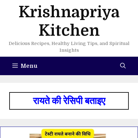
Skip
Krishnapriya
to
content
Kitchen
Delicious Recipes, Healthy Living Tips, and Spiritual
Insights
Menu
रायते की रेसिपी बताइए