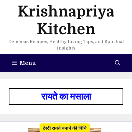
Skip
Krishnapriya
to
content
Kitchen
Delicious Recipes, Healthy Living Tips, and Spiritual
Insights
Menu
रायते का मसाला