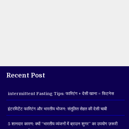
Recent Post
intermittent Fasting Tips: फास्टिंग + देसी खाना = फिटनेस
इंटरमिटेंट फास्टिंग और भारतीय भोजन: संतुलित सेहत की देसी चाबी
5 शानदार कारण: क्यों “भारतीय व्यंजनों में ब्राउन शुगर” का उपयोग ज़रूरी