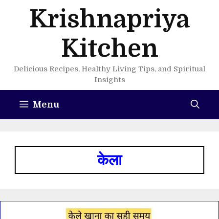
Skip
Krishnapriya
to
content
Kitchen
Delicious Recipes, Healthy Living Tips, and Spiritual
Insights
Menu
केला