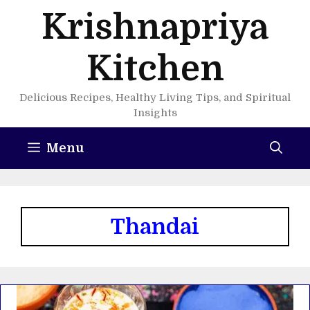
Skip
Krishnapriya
to
content
Kitchen
Delicious Recipes, Healthy Living Tips, and Spiritual
Insights
Menu
Thandai