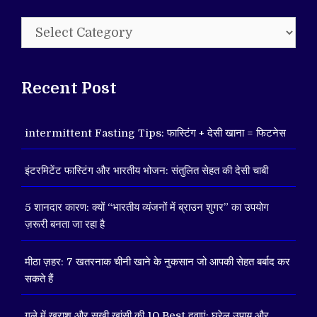
Categories
Recent Post
intermittent Fasting Tips: फास्टिंग + देसी खाना = फिटनेस
इंटरमिटेंट फास्टिंग और भारतीय भोजन: संतुलित सेहत की देसी चाबी
5 शानदार कारण: क्यों “भारतीय व्यंजनों में ब्राउन शुगर” का उपयोग
ज़रूरी बनता जा रहा है
मीठा ज़हर: 7 खतरनाक चीनी खाने के नुकसान जो आपकी सेहत बर्बाद कर
सकते हैं
गले में खराश और सूखी खांसी की 10 Best दवाएं: घरेलू उपाय और