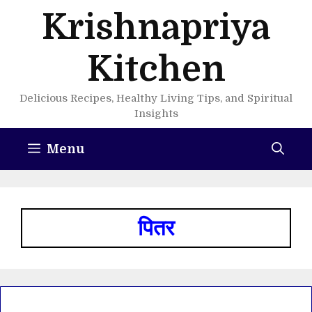
Skip
Krishnapriya
to
content
Kitchen
Delicious Recipes, Healthy Living Tips, and Spiritual
Insights
Menu
पितर