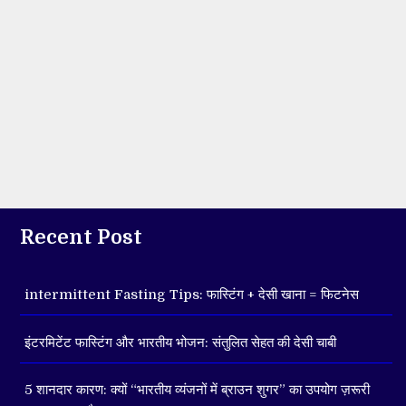
Recent Post
intermittent Fasting Tips: फास्टिंग + देसी खाना = फिटनेस
इंटरमिटेंट फास्टिंग और भारतीय भोजन: संतुलित सेहत की देसी चाबी
5 शानदार कारण: क्यों “भारतीय व्यंजनों में ब्राउन शुगर” का उपयोग ज़रूरी