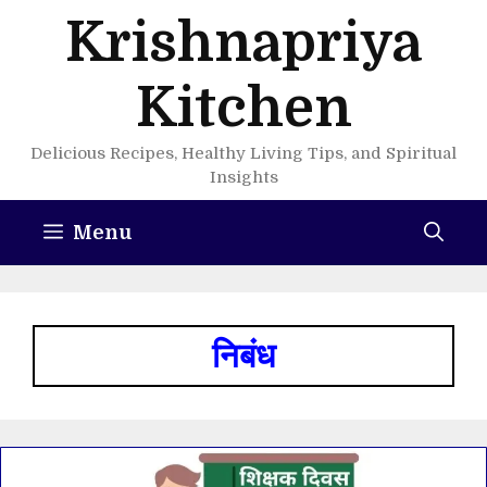
Skip
Krishnapriya
to
content
Kitchen
Delicious Recipes, Healthy Living Tips, and Spiritual
Insights
Menu
निबंध